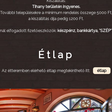
Kiszállítás:
Tihany területén ingyenes.
További településekre a minimum rendelés összege 5000 Ft
a kiszállítás díja pedig 1200 Ft.
rnál elfogadott fizetőeszközök:
készpénz, bankkártya, "SZÉP" 
Étlap
Az étteremben elérhető étlap megtekinthető itt:
étlap