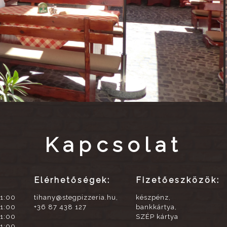
Kapcsolat
Elérhetőségek:
Fizetőeszközök:
21:00
tihany@stegpizzeria.hu,
készpénz,
21:00
+36 87 438 127
bankkártya,
21:00
SZÉP kártya
21:00