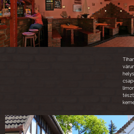
Tiha
váru
hely
csap
limon
tész
kemen