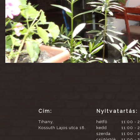
Cím:
Nyitvatartás:
Tihany,
hétfő
11:00 - 
Kossuth Lajos utca 18.
kedd
11:00 - 
szerda
11:00 - 
csütörtök
11:00 - 