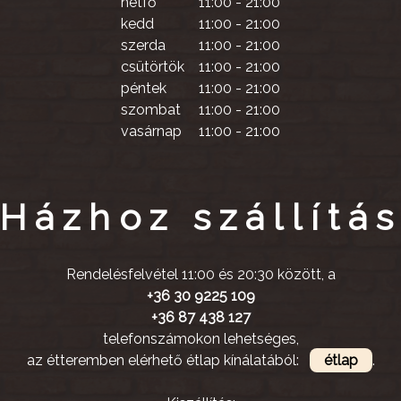
hétfő
11:00 - 21:00
kedd
11:00 - 21:00
szerda
11:00 - 21:00
csütörtök
11:00 - 21:00
péntek
11:00 - 21:00
szombat
11:00 - 21:00
vasárnap
11:00 - 21:00
Házhoz szállítá
Rendelésfelvétel 11:00 és 20:30 között, a
+36 30 9225 109
+36 87 438 127
telefonszámokon lehetséges,
az étteremben elérhető étlap kínálatából:
étlap
.