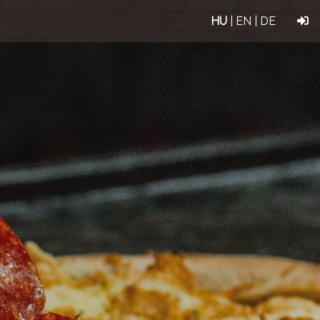
HU
|
EN
|
DE