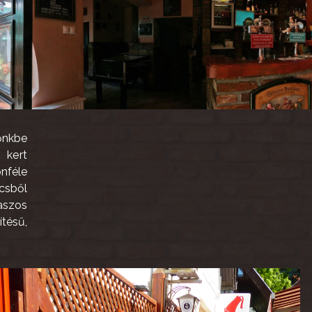
őnkbe
 kert
nféle
csből
laszos
tésű,