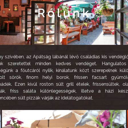
Rólunk
ny szívében, az Apátság lábánál lévő családias kis vendégl
nk szeretettel minden kedves vendéget. Hangulatos
ségünk a főutcáról nyílik, kínálatunk közt szerepelnek külö
olt sörök, finom helyi borok, frissen facsart gyümöl
ádék. Ezen kívül roston sült grill ételek, frissensültek, o
ták, friss saláta különlegességek, illetve a házi készí
cében sült pizzák várják az idelátogatókat.